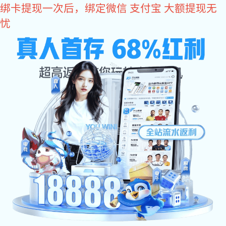
星空真人
星空真人 •
产品中心
五金塑胶连接器开发与制造，光学研磨加工，CNC慢走丝线切割，精密模
具加工成型于一体
星空真人:
星空真人:
星
五金塑胶零件备品加工
五金模具设计开发
塑胶模具设计开发
空真人:
星空真人:
精密五金冲压生产
精密塑胶注塑生产
更多分类+