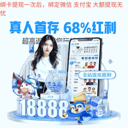
星空真人
您的位置:
->
->
星空真人
合作客户
京瓷
京瓷
星空真人:
文章出处：合作客户
发表时间：2021-09-26 09:13:00